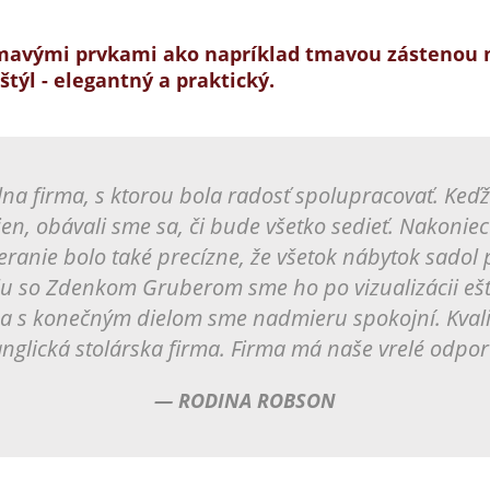
ujímavými prvkami ako napríklad tmavou zástenou n
štýl - elegantný a praktický.
na firma, s ktorou bola radosť spolupracovať. Keď
tien, obávali sme sa, či bude všetko sedieť. Nakonie
ranie bolo také precízne, že všetok nábytok sadol 
olu so Zdenkom Gruberom sme ho po vizualizácii ešte
b a s konečným dielom sme nadmieru spokojní. Kvali
nglická stolárska firma. Firma má naše vrelé odpo
— RODINA ROBSON