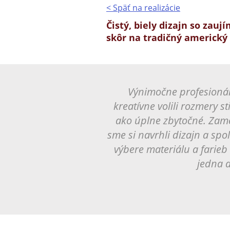
< Späť na realizácie
Čistý, biely dizajn so za
skôr na tradičný americký 
Výnimočne profesionál
kreatívne volili rozmery s
ako úplne zbytočné. Zame
sme si navrhli dizajn a sp
výbere materiálu a farie
jedna a