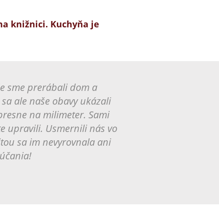
a knižnici. Kuchyňa je
že sme prerábali dom a
c sa ale naše obavy ukázali
presne na milimeter. Sami
 upravili. Usmernili nás vo
tou sa im nevyrovnala ani
rúčania!