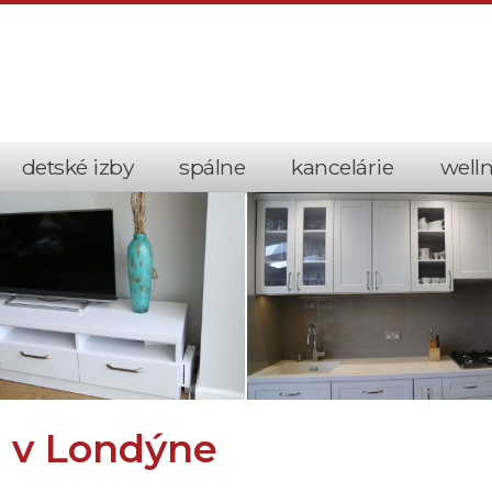
detské izby
spálne
kancelárie
well
 v Londýne