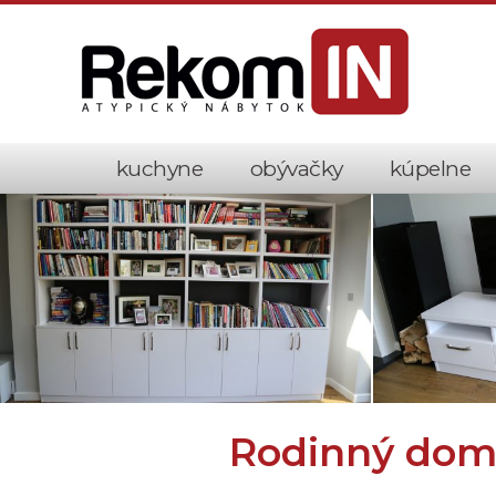
kuchyne
obývačky
kúpelne
Rodinný dom